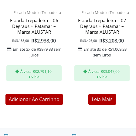
Escada Modelo Trepadeira
Escada Modelo Trepadeira
Escada Trepadeira – 06
Escada Trepadeira – 07
Degraus + Patamar –
Degraus + Patamar –
Marca ALUSTAR
Marca ALUSTAR
R$
2.938,00
R$
3.208,00
R$
3.138,00
R$
3.426,00
Em até 3x de
R$
979,33
sem
Em até 3x de
R$
1.069,33
juros
sem juros
À vista
R$
2.791,10
À vista
R$
3.047,60
no Pix
no Pix
Adicionar Ao Carrinho
Leia Mais