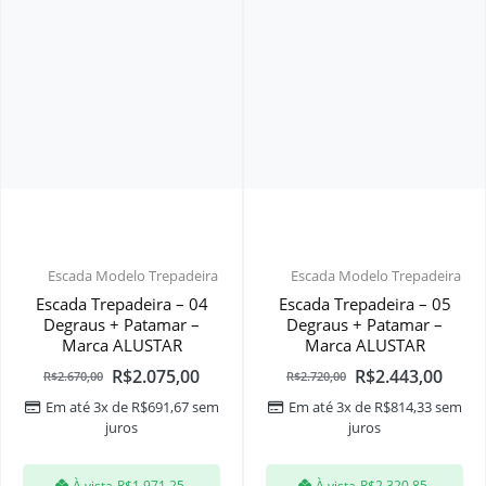
Escada Modelo Trepadeira
Escada Modelo Trepadeira
Escada Trepadeira – 04
Escada Trepadeira – 05
Degraus + Patamar –
Degraus + Patamar –
Marca ALUSTAR
Marca ALUSTAR
R$
2.075,00
R$
2.443,00
R$
2.670,00
R$
2.720,00
Em até 3x de
R$
691,67
sem
Em até 3x de
R$
814,33
sem
juros
juros
À vista
R$
1.971,25
À vista
R$
2.320,85