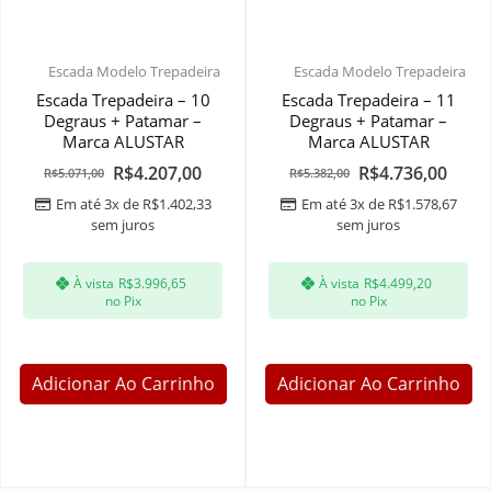
Escada Modelo Trepadeira
Escada Modelo Trepadeira
Escada Trepadeira – 10
Escada Trepadeira – 11
Degraus + Patamar –
Degraus + Patamar –
Marca ALUSTAR
Marca ALUSTAR
R$
4.207,00
R$
4.736,00
R$
5.071,00
R$
5.382,00
Em até 3x de
R$
1.402,33
Em até 3x de
R$
1.578,67
sem juros
sem juros
À vista
R$
3.996,65
À vista
R$
4.499,20
no Pix
no Pix
Adicionar Ao Carrinho
Adicionar Ao Carrinho