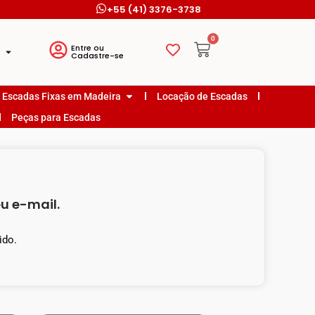
+55 (41) 3376-3738
0
o
Entre ou
o
Cadastre-se
Escadas Fixas em Madeira
Locação de Escadas
Peças para Escadas
eu e-mail.
ido.