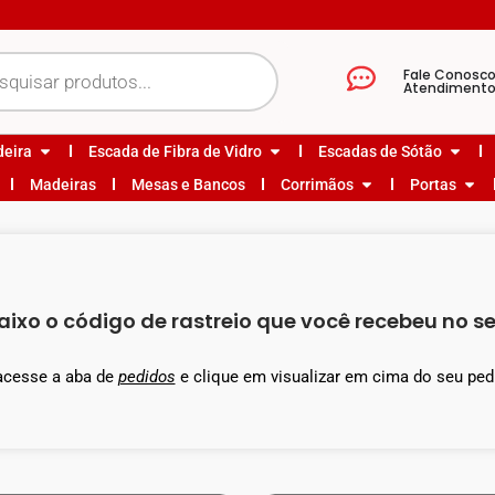
Fale Conosc
Atendiment
deira
Escada de Fibra de Vidro
Escadas de Sótão
Madeiras
Mesas e Bancos
Corrimãos
Portas
aixo o código de rastreio que você recebeu no s
acesse a aba de
pedidos
e clique em visualizar em cima do seu ped