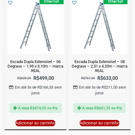
Oferta!
Oferta!
Escada Dupla Extensível – 06
Escada Dupla Extensível – 08
Degraus – 1,95 x 3,10m – marca
Degraus – 2,51 x 4,20m – marca
REAL
REAL
R$
499,00
R$
633,00
R$
629,00
R$
767,00
Em até 3x de
R$
166,33
sem
Em até 3x de
R$
211,00
sem
juros
juros
À vista
R$
474,05
no Pix
À vista
R$
601,35
no Pix
Adicionar ao carrinho
Adicionar ao carrinho