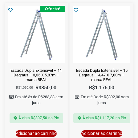
Oferta!
Escada Dupla Extensível – 11
Escada Dupla Extensível – 15
Degraus – 3,35 X 5,87m –
Degraus – 4,47 X 7,83m –
marca REAL
marca REAL
R$
850,00
R$
1.176,00
R$
1.030,00
Em até 3x de
R$
283,33
sem
Em até 3x de
R$
392,00
sem
juros
juros
À vista
R$
807,50
no Pix
À vista
R$
1.117,20
no Pix
Adicionar ao carrinho
Adicionar ao carrinho