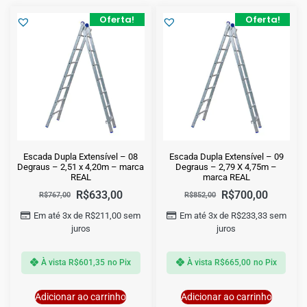
Oferta!
Oferta!
Escada Dupla Extensível – 08
Escada Dupla Extensível – 09
Degraus – 2,51 x 4,20m – marca
Degraus – 2,79 X 4,75m –
REAL
marca REAL
R$
633,00
R$
700,00
R$
767,00
R$
852,00
Em até 3x de
R$
211,00
sem
Em até 3x de
R$
233,33
sem
juros
juros
À vista
R$
601,35
no Pix
À vista
R$
665,00
no Pix
Adicionar ao carrinho
Adicionar ao carrinho