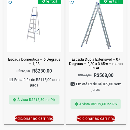
Oferta!
Oferta!
Escada Doméstica – 6 Degraus
Escada Dupla Extensível – 07
– 1,28
Degraus – 2,20 x 3,65m – marca
REAL
R$
230,00
R$
254,00
R$
568,00
R$
697,00
Em até 2x de
R$
115,00
sem
Em até 3x de
R$
189,33
sem
juros
juros
À vista
R$
218,50
no Pix
À vista
R$
539,60
no Pix
Adicionar ao carrinho
Adicionar ao carrinho