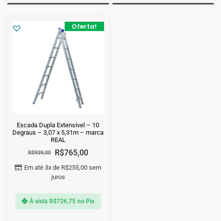
Oferta!
Escada Dupla Extensível – 10
Degraus – 3,07 x 5,31m – marca
REAL
R$
765,00
R$
939,00
Em até 3x de
R$
255,00
sem
juros
À vista
R$
726,75
no Pix