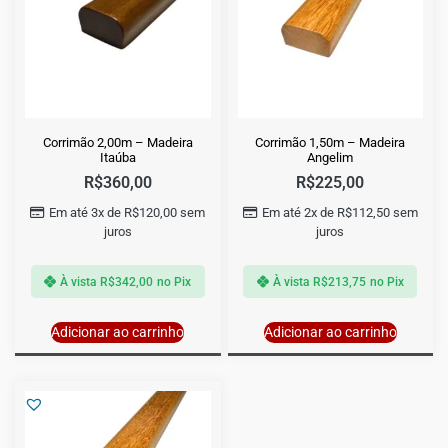
Corrimão 2,00m – Madeira
Corrimão 1,50m – Madeira
Itaúba
Angelim
R$
360,00
R$
225,00
Em até 3x de
R$
120,00
sem
Em até 2x de
R$
112,50
sem
juros
juros
À vista
R$
342,00
no Pix
À vista
R$
213,75
no Pix
Adicionar ao carrinho
Adicionar ao carrinho