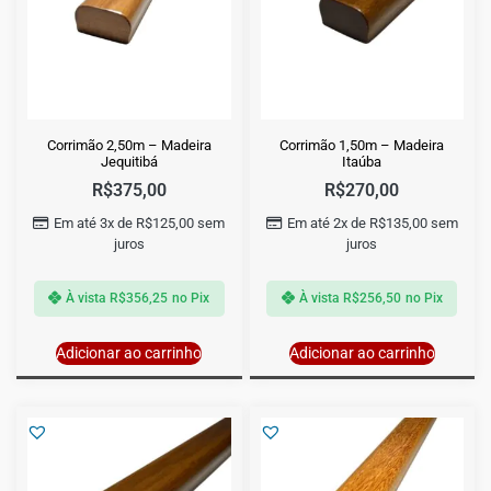
Corrimão 2,50m – Madeira
Corrimão 1,50m – Madeira
Jequitibá
Itaúba
R$
375,00
R$
270,00
Em até 3x de
R$
125,00
sem
Em até 2x de
R$
135,00
sem
juros
juros
À vista
R$
356,25
no Pix
À vista
R$
256,50
no Pix
Adicionar ao carrinho
Adicionar ao carrinho