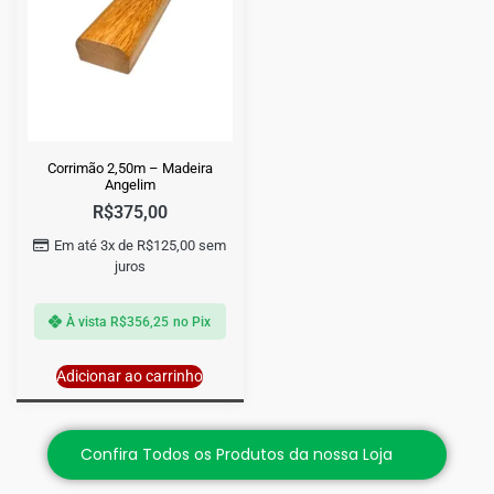
Corrimão 2,50m – Madeira
Angelim
R$
375,00
Em até 3x de
R$
125,00
sem
juros
À vista
R$
356,25
no Pix
Adicionar ao carrinho
Confira Todos os Produtos da nossa Loja