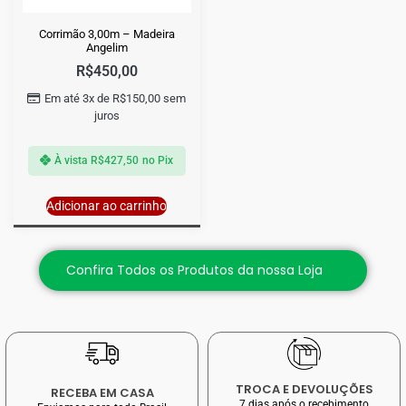
Corrimão 3,00m – Madeira
Angelim
R$
450,00
Em até 3x de
R$
150,00
sem
juros
À vista
R$
427,50
no Pix
Adicionar ao carrinho
Confira Todos os Produtos da nossa Loja
TROCA E DEVOLUÇÕES
RECEBA EM CASA
7 dias após o recebimento