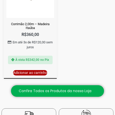
Corrimão 2,00m – Madeira
Itaúba
R$
360,00
Em até 3x de
R$
120,00
sem
juros
À vista
R$
342,00
no Pix
Adicionar ao carrinho
Confira Todos os Produtos da nossa Loja