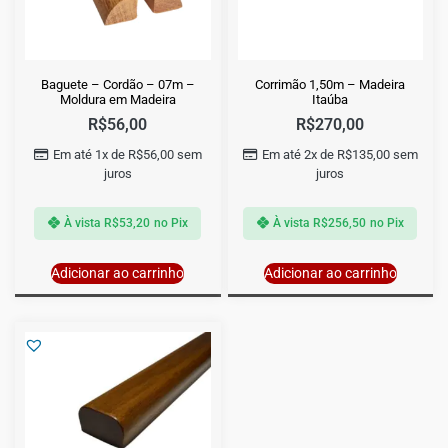
Baguete – Cordão – 07m –
Corrimão 1,50m – Madeira
Moldura em Madeira
Itaúba
R$
56,00
R$
270,00
Em até 1x de
R$
56,00
sem
Em até 2x de
R$
135,00
sem
juros
juros
À vista
R$
53,20
no Pix
À vista
R$
256,50
no Pix
Adicionar ao carrinho
Adicionar ao carrinho