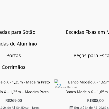
adas para Sótão
Escadas Fixas em 
adas de Alumínio
Portas
Peças para Esc
Corrimãos
Mesas e Bancos
o X – 1,25m – Madeira Preto
Banco Modelo X – 1,65m 
R$
269,00
R$
308,00
té 2x de
R$
134,50
sem juros
Em até 3x de
R$
102,67
s