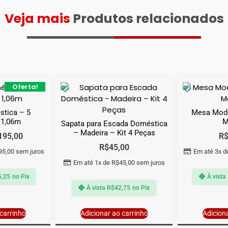
Veja mais
Produtos relacionados
Oferta!
tica – 5
Mesa Mode
 1,06m
M
Sapata para Escada Doméstica
– Madeira – Kit 4 Peças
195,00
R
R$
45,00
95,00
sem juros
Em até 3x 
Em até 1x de
R$
45,00
sem juros
5,25
no Pix
À vista
À vista
R$
42,75
no Pix
carrinho
Adicionar ao carrinho
Adicion