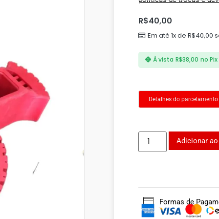
R$
40,00
Em até 1x de
R$
40,00
s
À vista
R$
38,00
no Pix
Detalhes do parcelamento
Adicionar ao
Formas de Pagam