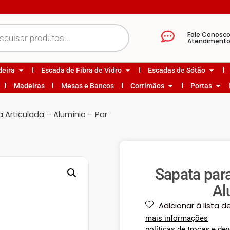
Fale Conosc
Atendiment
deira
Escada de Fibra de Vidro
Escadas de Sótão
Madeiras
Mesas e Bancos
Corrimãos
Portas
 Articulada – Alumínio – Par
Sapata par
Al
Adicionar à lista d
mais informações
políticas de trocas e de