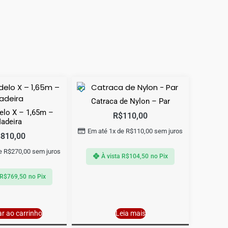
Catraca de Nylon – Par
lo X – 1,65m –
R$
110,00
adeira
Em até 1x de
R$
110,00
sem juros
$
810,00
de
R$
270,00
sem juros
À vista
R$
104,50
no Pix
R$
769,50
no Pix
ar ao carrinho
Leia mais