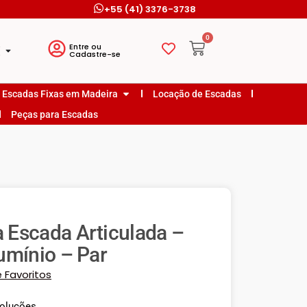
+55 (41) 3376-3738
0
o
Entre ou
o
Cadastre-se
Escadas Fixas em Madeira
Locação de Escadas
Peças para Escadas
a Escada Articulada –
umínio – Par
e Favoritos
voluções