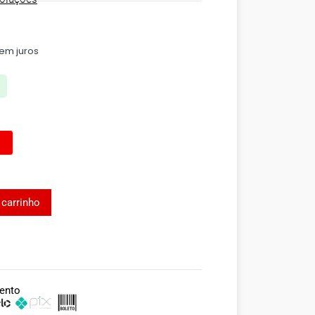
em juros
 carrinho
ento