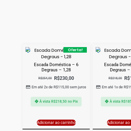
Oferta!
Escada Doméstica – 6
Escada Domés
Degraus – 1,28
Degraus –
R$
230,00
R$
R$
254,00
R$
218,00
Em até 2x de
R$
115,00
sem juros
Em até 1x de
R$
1
À vista
R$
218,50
no Pix
À vista
R$
18
Adicionar ao carrinho
Adicionar ao 