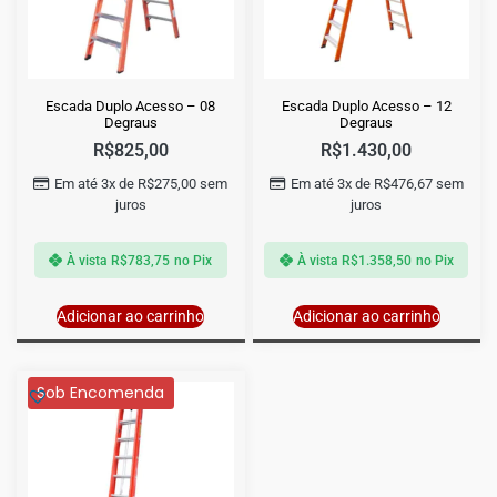
Escada Duplo Acesso – 08
Escada Duplo Acesso – 12
Degraus
Degraus
R$
825,00
R$
1.430,00
Em até 3x de
R$
275,00
sem
Em até 3x de
R$
476,67
sem
juros
juros
À vista
R$
783,75
no Pix
À vista
R$
1.358,50
no Pix
Adicionar ao carrinho
Adicionar ao carrinho
Sob Encomenda