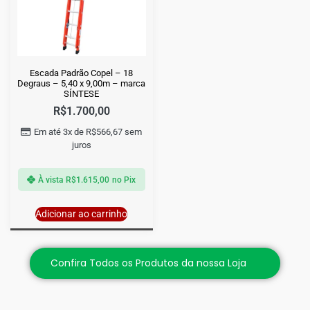
Escada Padrão Copel – 18
Degraus – 5,40 x 9,00m – marca
SÍNTESE
R$
1.700,00
Em até 3x de
R$
566,67
sem
juros
À vista
R$
1.615,00
no Pix
Adicionar ao carrinho
Confira Todos os Produtos da nossa Loja