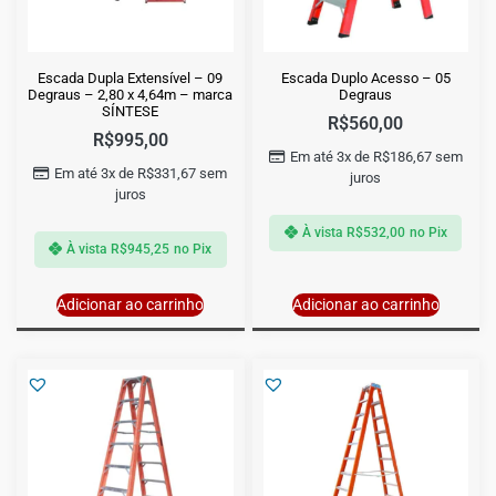
Escada Dupla Extensível – 09
Escada Duplo Acesso – 05
Degraus – 2,80 x 4,64m – marca
Degraus
SÍNTESE
R$
560,00
R$
995,00
Em até 3x de
R$
186,67
sem
Em até 3x de
R$
331,67
sem
juros
juros
À vista
R$
532,00
no Pix
À vista
R$
945,25
no Pix
Adicionar ao carrinho
Adicionar ao carrinho