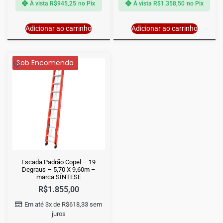
À vista
R$
945,25
no Pix
À vista
R$
1.358,50
no Pix
Adicionar ao carrinho
Adicionar ao carrinho
Sob Encomenda
Escada Padrão Copel – 19
Degraus – 5,70 X 9,60m –
marca SÍNTESE
R$
1.855,00
Em até 3x de
R$
618,33
sem
juros