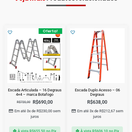
Oferta!
Escada Articulada – 16 Degraus
Escada Duplo Acesso – 06
4×4 – marca Botafogo
Degraus
R$
690,00
R$
638,00
R$
720,00
Em até 3x de
R$
230,00
sem
Em até 3x de
R$
212,67
sem
juros
juros
À vista
R$
655,50
no Pix
À vista
R$
606,10
no Pix