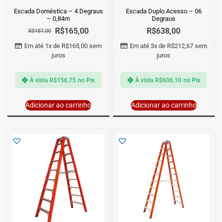
Escada Doméstica – 4 Degraus
Escada Duplo Acesso – 06
– 0,84m
Degraus
R$
165,00
R$
638,00
R$
187,00
Em até 1x de
R$
165,00
sem
Em até 3x de
R$
212,67
sem
juros
juros
À vista
R$
156,75
no Pix
À vista
R$
606,10
no Pix
Adicionar ao carrinho
Adicionar ao carrinho