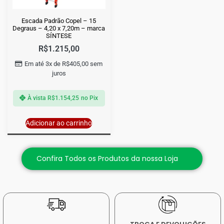
Escada Padrão Copel – 15
Degraus – 4,20 x 7,20m – marca
SÍNTESE
R$
1.215,00
Em até 3x de
R$
405,00
sem
juros
À vista
R$
1.154,25
no Pix
Adicionar ao carrinho
Confira Todos os Produtos da nossa Loja