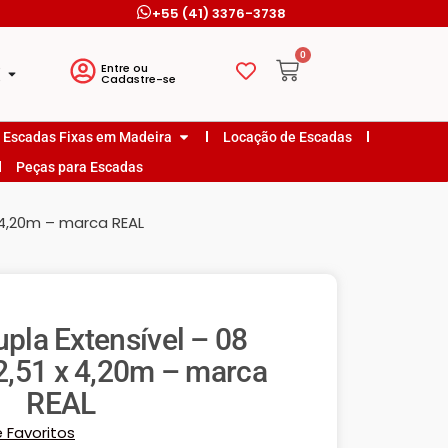
+55 (41) 3376-3738
0
o
Entre ou
o
Cadastre-se
Escadas Fixas em Madeira
Locação de Escadas
Peças para Escadas
 4,20m – marca REAL
pla Extensível – 08
2,51 x 4,20m – marca
REAL
e Favoritos