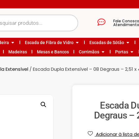
Fale Conosc
Atendiment
deira
Escada de Fibra de Vidro
Escadas de Sótão
Madeiras
Mesas e Bancos
Corrimãos
Portas
a Extensível
/ Escada Dupla Extensível – 08 Degraus – 2,51 x
Escada Du
Degraus – 
Adicionar à lista d