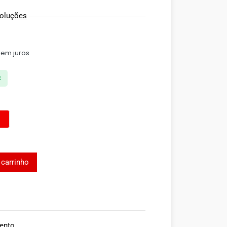
voluções
em juros
x
 carrinho
ento