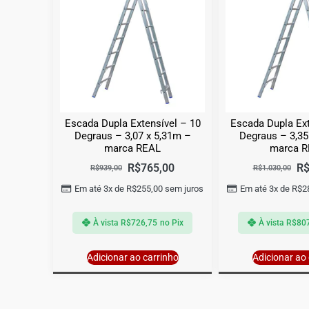
Escada Dupla Extensível – 10
Escada Dupla Ext
Degraus – 3,07 x 5,31m –
Degraus – 3,35
marca REAL
marca 
R$
765,00
R
R$
939,00
R$
1.030,00
Em até 3x de
R$
255,00
sem juros
Em até 3x de
R$
2
À vista
R$
726,75
no Pix
À vista
R$
80
Adicionar ao carrinho
Adicionar ao 