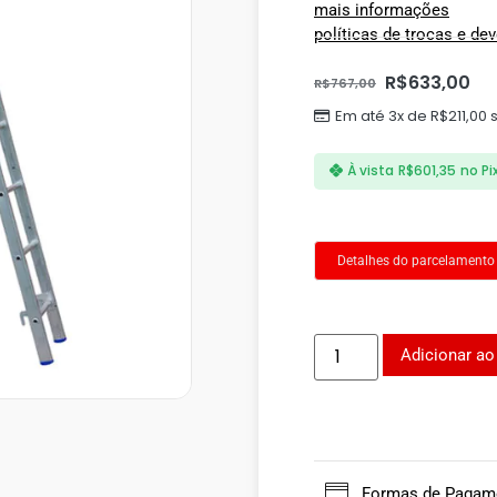
mais informações
políticas de trocas e de
R$
633,00
R$
767,00
Em até 3x de
R$
211,00
s
À vista
R$
601,35
no Pi
Detalhes do parcelamento
Adicionar ao
Formas de Pagam