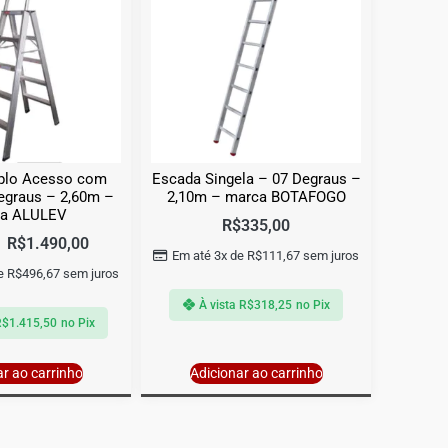
plo Acesso com
Escada Singela – 07 Degraus –
egraus – 2,60m –
2,10m – marca BOTAFOGO
a ALULEV
R$
335,00
R$
1.490,00
Em até 3x de
R$
111,67
sem juros
de
R$
496,67
sem juros
À vista
R$
318,25
no Pix
R$
1.415,50
no Pix
ar ao carrinho
Adicionar ao carrinho