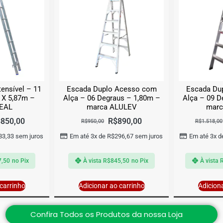
ensível – 11
Escada Duplo Acesso com
Escada Du
 X 5,87m –
Alça – 06 Degraus – 1,80m –
Alça – 09 D
REAL
marca ALULEV
marc
$
850,00
R$
890,00
R$
950,00
R$
1.518,00
83,33
sem juros
Em até 3x de
R$
296,67
sem juros
Em até 3x 
7,50
no Pix
À vista
R$
845,50
no Pix
À vista
carrinho
Adicionar ao carrinho
Adicion
Confira Todos os Produtos da nossa Loja