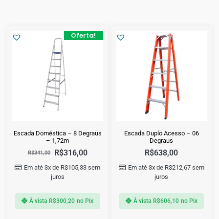
Oferta!
Escada Doméstica – 8 Degraus
Escada Duplo Acesso – 06
– 1,72m
Degraus
R$
316,00
R$
638,00
R$
341,00
Em até 3x de
R$
105,33
sem
Em até 3x de
R$
212,67
sem
juros
juros
À vista
R$
300,20
no Pix
À vista
R$
606,10
no Pix