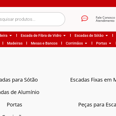
Fale Conosco
Atendimento
deira
Escada de Fibra de Vidro
Escadas de Sótão
Madeiras
Mesas e Bancos
Corrimãos
Portas
adas para Sótão
Escadas Fixas em 
adas de Alumínio
Portas
Peças para Esc