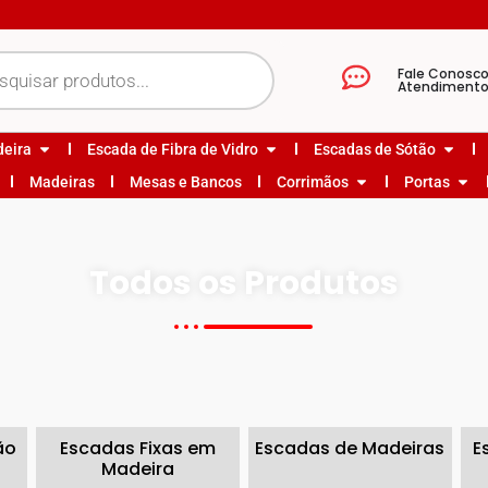
Fale Conosc
Atendiment
deira
Escada de Fibra de Vidro
Escadas de Sótão
Madeiras
Mesas e Bancos
Corrimãos
Portas
Todos os Produtos
ão
Escadas Fixas em
Escadas de Madeiras
E
Madeira