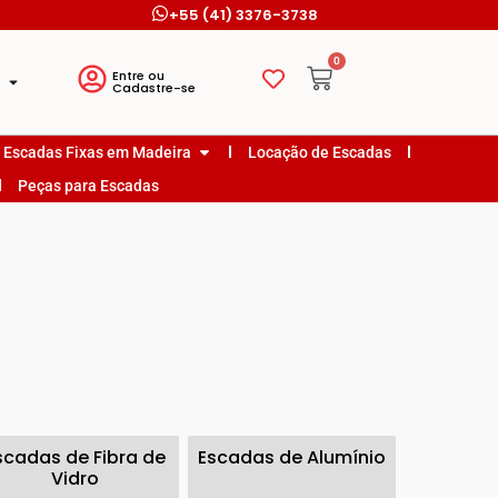
+55 (41) 3376-3738
0
o
Entre ou
o
Cadastre-se
Escadas Fixas em Madeira
Locação de Escadas
Peças para Escadas
scadas de Fibra de
Escadas de Alumínio
Vidro